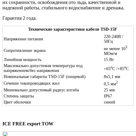
их сохранности, освобождения ото льда, качественной и
надежной работы, стабильного водоснабжение и дренажа.
Гарантия 2 года.
Технические характеристики кабеля TSD-15F
220-240В /
Напряжение питания
50Гц
3
не менее 10
Сопротивление экрана
МОм/м
Линейная мощность
15 Вт
Максимально допустимая температура под
o
o
+65
С /+85
С
напряжением/без напряжения
Номинальные габариты TSD-15F (пищевой)
8х5,1 мм
2
Сечение токопроводящих жил
0,5 мм
Минимально допустимый радиус изгиба
25 мм
Степень защиты
IP67
Цвет оболочки
синий
ICE FREE export TOW