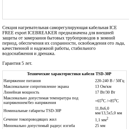
Секция нагревательная саморегулирующая кабельная ICE
FREE export ICEBREAKER предназначена для внешней
защиты от замерзания бытовых трубопроводов в зимний
период, обеспечения их сохранности, освобождения ото льда,
качественной и надежной работы, стабильного
водоснабжения и дренажа.
Гарантия 5 лет.
Технические характеристики кабеля TSD-30P
Напряжение питания
220-240 В / 50Гц
Максимальное сопротивление экрана
13 Ом/км
Линейная мощность
17 Вт/30 Вт
Максимально допустимая температура под
o
o
+65
С /+85
С
напряжением/без напряжения
11,8х6,0
Номинальные габариты TSD-30P
мм/13,5х5,0 мм
2
Сечение токопроводящих жил
1,1 мм
Минимально допустимый радиус изгиба
25 мм